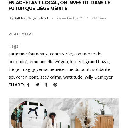
EN ACHETANT LOCAL, ON INVESTIT DANS LE
FUTUR QUE LIÈGE MÉRITE
by
Kathleen Wuyard-Jadot
décembre 13, 2021
3.47k
READ MORE
Tags:
catherine fourneaux
,
centre-ville
,
commerce de
proximité
,
emmanuelle wégria
,
le petit grand bazar
,
Liège
,
maggy yerna
,
neuvice
,
rue du pont
,
solidarité
,
souverain pont
,
stay calma
,
wattitude
,
willy Demeyer
SHARE: