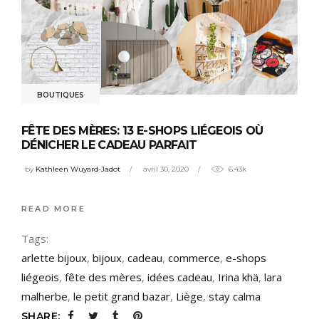
BOUTIQUES
FÊTE DES MÈRES: 13 E-SHOPS LIÉGEOIS OÙ
DÉNICHER LE CADEAU PARFAIT
by
Kathleen Wuyard-Jadot
avril 30, 2020
6.43k
READ MORE
Tags:
arlette bijoux
,
bijoux
,
cadeau
,
commerce
,
e-shops
liégeois
,
fête des mères
,
idées cadeau
,
Irina khä
,
lara
malherbe
,
le petit grand bazar
,
Liège
,
stay calma
SHARE: