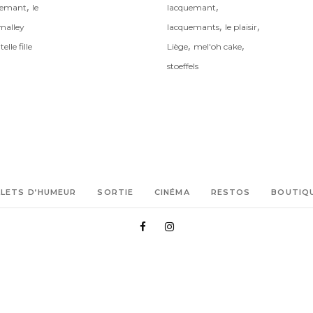
,
,
uemant
le
lacquemant
,
,
malley
lacquemants
le plaisir
,
,
elle fille
Liège
mel'oh cake
stoeffels
LLETS D’HUMEUR
SORTIE
CINÉMA
RESTOS
BOUTIQ