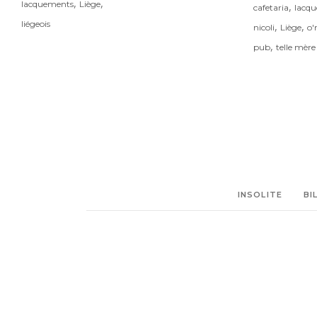
,
,
lacquements
Liège
,
cafetaria
lacq
liégeois
,
,
nicoli
Liège
o'
,
pub
telle mère t
INSOLITE
BI