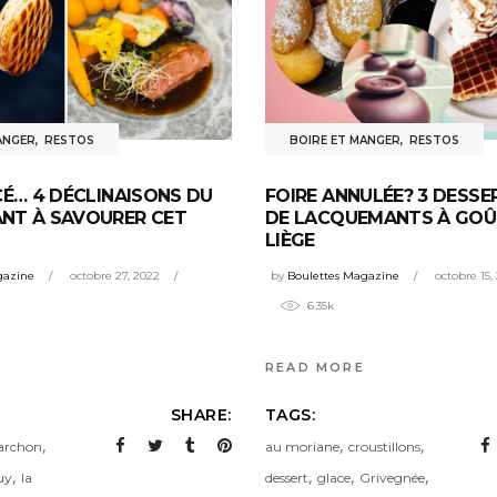
ANGER
,
RESTOS
BOIRE ET MANGER
,
RESTOS
CÉ… 4 DÉCLINAISONS DU
FOIRE ANNULÉE? 3 DESSE
NT À SAVOURER CET
DE LACQUEMANTS À GOÛ
LIÈGE
gazine
octobre 27, 2022
by
Boulettes Magazine
octobre 15,
6.35k
READ MORE
SHARE:
TAGS:
,
,
,
archon
au moriane
croustillons
,
,
,
,
uy
la
dessert
glace
Grivegnée