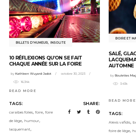
BOIRE ET M
BILLETS D'HUMEUR
,
INSOLITE
SALÉ, GLA
10 RÉFLEXIONS QU’ON SE FAIT
LACQUEMA
CHAQUE ANNÉE SUR LA FOIRE
AUTOMNE
by
Kathleen Wuyard-Jadot
octobre 30, 2023
by
Boulettes Ma
16.34k
3.43k
READ MORE
READ MORE
TAGS:
SHARE:
,
,
caraïbes folies
foire
foire
TAGS:
,
,
de liège
humour
,
Alexis vafidis
b
,
lacquemant
,
foire de liège
h