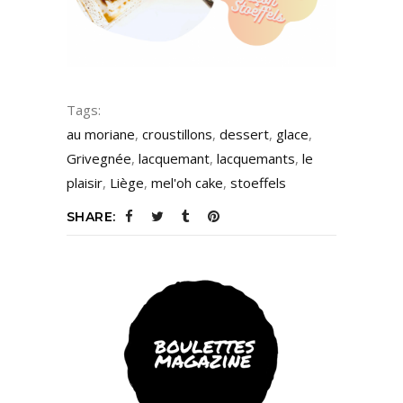
Tags:
au moriane
,
croustillons
,
dessert
,
glace
,
Grivegnée
,
lacquemant
,
lacquemants
,
le
plaisir
,
Liège
,
mel'oh cake
,
stoeffels
SHARE: