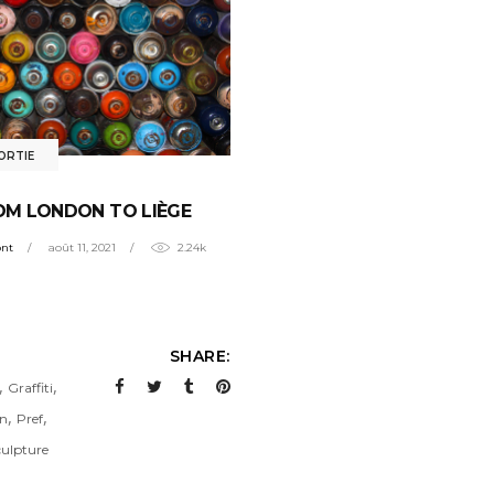
ORTIE
ROM LONDON TO LIÈGE
ont
août 11, 2021
2.24k
SHARE:
,
,
Graffiti
,
,
n
Pref
culpture