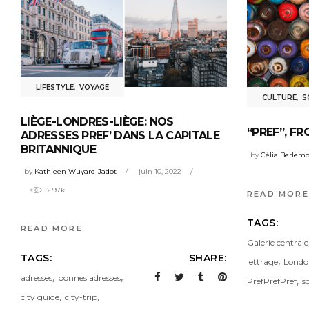
LIFESTYLE
,
VOYAGE
CULTURE
,
S
LIÈGE-LONDRES-LIÈGE: NOS
“PREF”, F
ADRESSES PREF’ DANS LA CAPITALE
BRITANNIQUE
by
Célia Berlem
by
Kathleen Wuyard-Jadot
juin 10, 2022
2.97k
READ MORE
TAGS:
READ MORE
Galerie centrale
TAGS:
SHARE:
,
lettrage
Londo
,
,
adresses
bonnes adresses
,
PrefPrefPref
s
,
,
city guide
city-trip