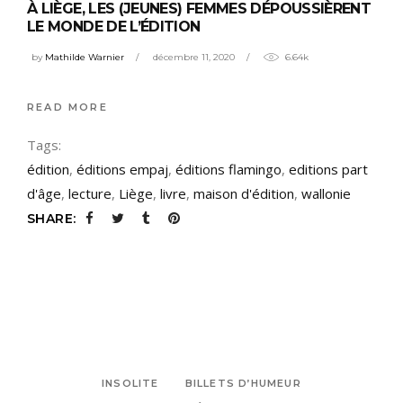
À LIÈGE, LES (JEUNES) FEMMES DÉPOUSSIÈRENT
LE MONDE DE L’ÉDITION
by
Mathilde Warnier
décembre 11, 2020
6.64k
READ MORE
Tags:
édition
,
éditions empaj
,
éditions flamingo
,
editions part
d'âge
,
lecture
,
Liège
,
livre
,
maison d'édition
,
wallonie
SHARE:
INSOLITE
BILLETS D’HUMEUR