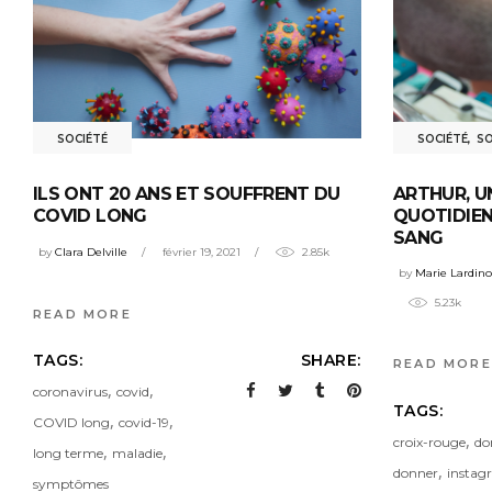
SOCIÉTÉ
SOCIÉTÉ
,
SO
ILS ONT 20 ANS ET SOUFFRENT DU
ARTHUR, U
COVID LONG
QUOTIDIEN
SANG
by
Clara Delville
février 19, 2021
2.85k
by
Marie Lardino
5.23k
READ MORE
TAGS:
SHARE:
READ MORE
,
,
coronavirus
covid
TAGS:
,
,
COVID long
covid-19
,
croix-rouge
do
,
,
long terme
maladie
,
donner
instag
symptômes