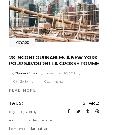
VOYAGE
28 INCONTOURNABLES À NEW YORK
POUR SAVOURER LA GROSSE POMME
by
Clément Jadot
novembre 20, 2017
2.48k
0 comments
READ MORE
TAGS:
SHARE:
,
,
city-trip
Clem
,
,
incontournables
insolite
,
,
Le monde
Manhattan