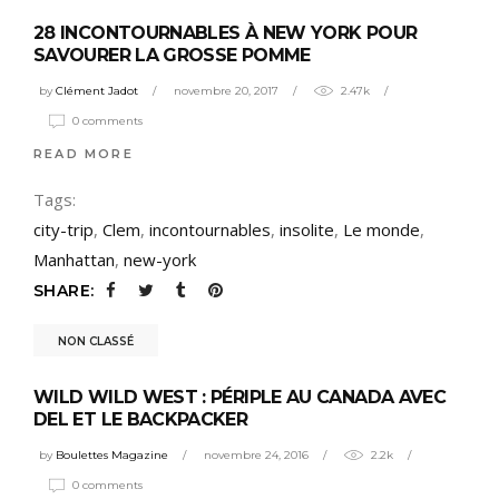
28 INCONTOURNABLES À NEW YORK POUR
SAVOURER LA GROSSE POMME
by
Clément Jadot
novembre 20, 2017
2.47k
0 comments
READ MORE
Tags:
city-trip
,
Clem
,
incontournables
,
insolite
,
Le monde
,
Manhattan
,
new-york
SHARE:
NON CLASSÉ
WILD WILD WEST : PÉRIPLE AU CANADA AVEC
DEL ET LE BACKPACKER
by
Boulettes Magazine
novembre 24, 2016
2.2k
0 comments