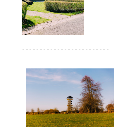
– – – – – – – – – – – – – – – – – – – – – – – – –
– – – – – – – – – – – – – – – – – – – – – – – – –
– – – – – – – – – – – – – – – –