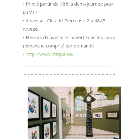
• Prix: à partir de 18€ la demi-journée pour
un VTT
• Adresse: Clos de Pierreuse 2 à 4845
Nivezé
• Heures d’ouverture: ouvert tous les jours
(dimanche compris) sur demande
•
http://www.vttspa.be/
– – – – – – – – – – – – – – – – – – – – – – – – –
– – – – – – – – – – – – – – – – – – – – – – – – –
– – – – – – – – – – – – – – – –