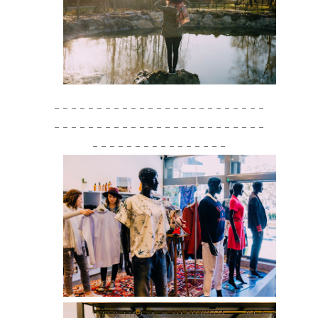
– – – – – – – – – – – – – – – – – – – – – – – – –
– – – – – – – – – – – – – – – – – – – – – – – – –
– – – – – – – – – – – – – – – –