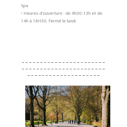
Spa
• Heures d’ouverture : de 9h30-13h et de
14h à 18H30. Fermé le lundi.
– – – – – – – – – – – – – – – – – – – – – – –
– – – – – – – – – – – – – – – – – – – – – – –
– – – – – – – – – – – – – – – – – – – –