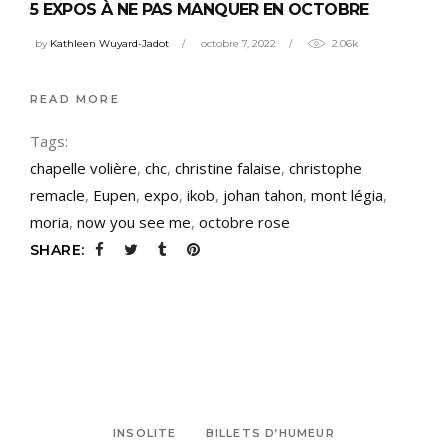
5 EXPOS À NE PAS MANQUER EN OCTOBRE
by
Kathleen Wuyard-Jadot
octobre 7, 2022
2.06k
READ MORE
Tags:
chapelle volière
,
chc
,
christine falaise
,
christophe
remacle
,
Eupen
,
expo
,
ikob
,
johan tahon
,
mont légia
,
moria
,
now you see me
,
octobre rose
SHARE:
INSOLITE
BILLETS D’HUMEUR