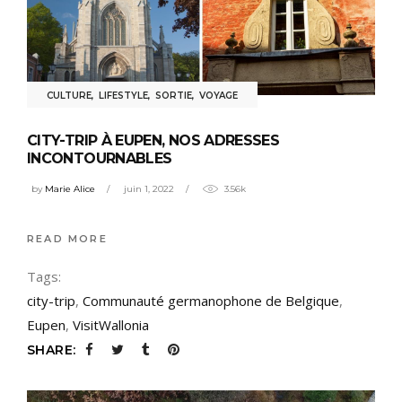
CULTURE
,
LIFESTYLE
,
SORTIE
,
VOYAGE
CITY-TRIP À EUPEN, NOS ADRESSES
INCONTOURNABLES
by
Marie Alice
juin 1, 2022
3.56k
READ MORE
Tags:
city-trip
,
Communauté germanophone de Belgique
,
Eupen
,
VisitWallonia
SHARE: