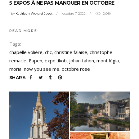
5 EXPOS À NE PAS MANQUER EN OCTOBRE
by
Kathleen Wuyard-Jadot
octobre 7, 2022
2.06k
READ MORE
Tags:
chapelle volière
,
chc
,
christine falaise
,
christophe
remacle
,
Eupen
,
expo
,
ikob
,
johan tahon
,
mont légia
,
moria
,
now you see me
,
octobre rose
SHARE: