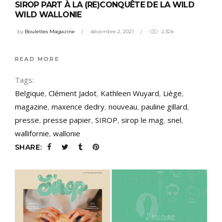
SIROP PART À LA (RE)CONQUÊTE DE LA WILD
WILD WALLONIE
by
Boulettes Magazine
décembre 2, 2021
2.32k
READ MORE
Tags:
Belgique
,
Clément Jadot
,
Kathleen Wuyard
,
Liège
,
magazine
,
maxence dedry
,
nouveau
,
pauline gillard
,
presse
,
presse papier
,
SIROP
,
sirop le mag
,
snel
,
wallifornie
,
wallonie
SHARE: