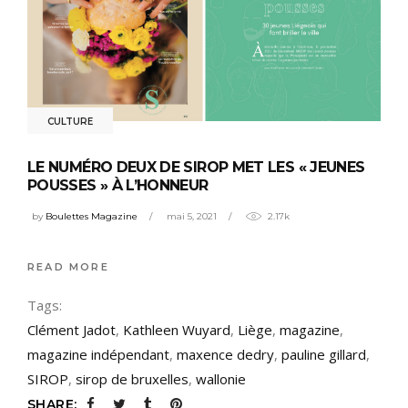
CULTURE
LE NUMÉRO DEUX DE SIROP MET LES « JEUNES
POUSSES » À L’HONNEUR
by
Boulettes Magazine
mai 5, 2021
2.17k
READ MORE
Tags:
Clément Jadot
,
Kathleen Wuyard
,
Liège
,
magazine
,
magazine indépendant
,
maxence dedry
,
pauline gillard
,
SIROP
,
sirop de bruxelles
,
wallonie
SHARE: