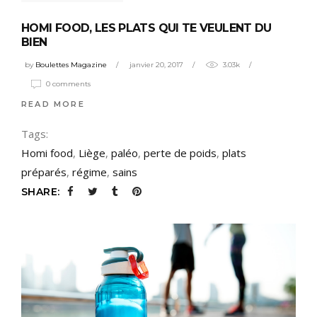
HOMI FOOD, LES PLATS QUI TE VEULENT DU
BIEN
by
Boulettes Magazine
janvier 20, 2017
3.03k
0 comments
READ MORE
Tags:
Homi food
,
Liège
,
paléo
,
perte de poids
,
plats
préparés
,
régime
,
sains
SHARE: