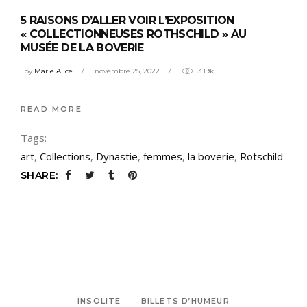
5 RAISONS D’ALLER VOIR L’EXPOSITION
« COLLECTIONNEUSES ROTHSCHILD » AU
MUSÉE DE LA BOVERIE
by
Marie Alice
novembre 25, 2022
3.19k
READ MORE
Tags:
art
,
Collections
,
Dynastie
,
femmes
,
la boverie
,
Rotschild
SHARE:
INSOLITE
BILLETS D’HUMEUR