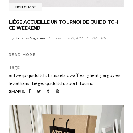
NON CLASSÉ
LIÈGE ACCUEILLE UN TOURNOI DE QUIDDITCH
CE WEEKEND
by
Boulettes Magazine
novembre 22, 2022
1.69k
READ MORE
Tags:
antwerp quidditch
,
brussels qwaffles
,
ghent gargoyles
,
léviathans
,
Liège
,
quidditch
,
sport
,
tournoi
SHARE: