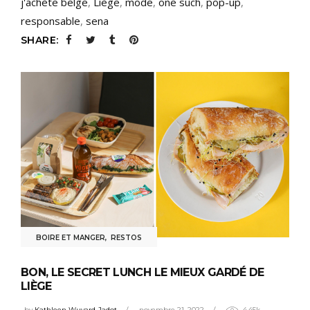
j'achète belge
,
Liège
,
mode
,
one such
,
pop-up
,
responsable
,
sena
SHARE:
BOIRE ET MANGER
,
RESTOS
BON, LE SECRET LUNCH LE MIEUX GARDÉ DE
LIÈGE
by
Kathleen Wuyard-Jadot
novembre 21, 2022
4.45k