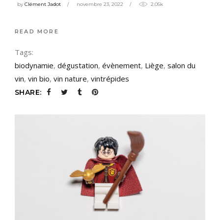
by
Clément Jadot
novembre 23, 2022
2.05k
READ MORE
Tags:
biodynamie
,
dégustation
,
évènement
,
Liège
,
salon du
vin
,
vin bio
,
vin nature
,
vintrépides
SHARE: