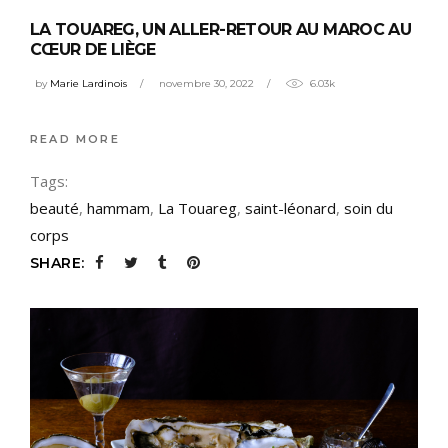
LA TOUAREG, UN ALLER-RETOUR AU MAROC AU
CŒUR DE LIÈGE
by
Marie Lardinois
novembre 30, 2022
6.03k
READ MORE
Tags:
beauté
,
hammam
,
La Touareg
,
saint-léonard
,
soin du
corps
SHARE: