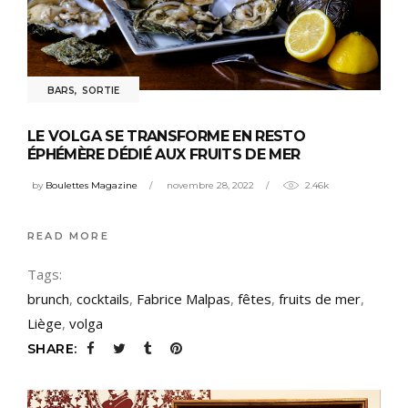
BARS
,
SORTIE
LE VOLGA SE TRANSFORME EN RESTO
ÉPHÉMÈRE DÉDIÉ AUX FRUITS DE MER
by
Boulettes Magazine
novembre 28, 2022
2.46k
READ MORE
Tags:
brunch
,
cocktails
,
Fabrice Malpas
,
fêtes
,
fruits de mer
,
Liège
,
volga
SHARE: