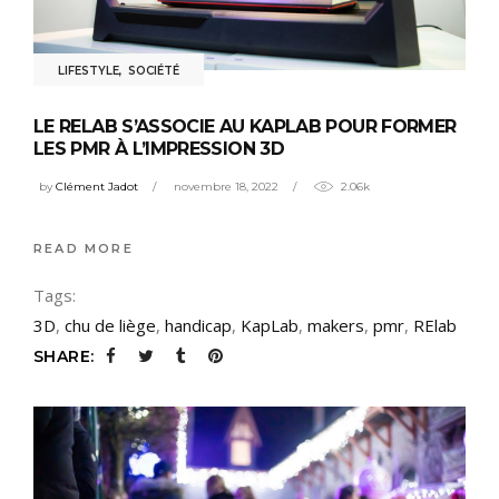
LIFESTYLE
,
SOCIÉTÉ
LE RELAB S’ASSOCIE AU KAPLAB POUR FORMER
LES PMR À L’IMPRESSION 3D
by
Clément Jadot
novembre 18, 2022
2.06k
READ MORE
Tags:
3D
,
chu de liège
,
handicap
,
KapLab
,
makers
,
pmr
,
RElab
SHARE: