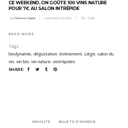
CE WEEKEND, ON GOÛTE 100 VINS NATURE
POUR 7€ AU SALON INTRÉPIDE
by
Clément Jadot
novembre 23, 2022
2.05k
READ MORE
Tags:
biodynamie
,
dégustation
,
évènement
,
Liège
,
salon du
vin
,
vin bio
,
vin nature
,
vintrépides
SHARE:
INSOLITE
BILLETS D’HUMEUR