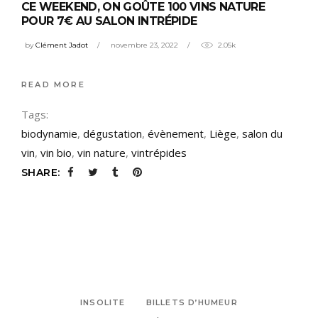
CE WEEKEND, ON GOÛTE 100 VINS NATURE
POUR 7€ AU SALON INTRÉPIDE
by
Clément Jadot
novembre 23, 2022
2.05k
READ MORE
Tags:
biodynamie
,
dégustation
,
évènement
,
Liège
,
salon du
vin
,
vin bio
,
vin nature
,
vintrépides
SHARE:
INSOLITE
BILLETS D’HUMEUR