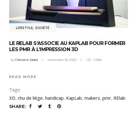
LIFESTYLE
,
SOCIÉTÉ
LE RELAB S’ASSOCIE AU KAPLAB POUR FORMER
LES PMR À L’IMPRESSION 3D
by
Clément Jadot
novembre 18, 2022
2.06k
READ MORE
Tags:
3D
,
chu de liège
,
handicap
,
KapLab
,
makers
,
pmr
,
RElab
SHARE: