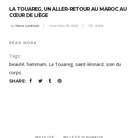
LA TOUAREG, UN ALLER-RETOUR AU MAROC AU
CŒUR DE LIÈGE
by
Marie Lardinois
novembre 30, 2022
6.04k
READ MORE
Tags:
beauté
,
hammam
,
La Touareg
,
saint-léonard
,
soin du
corps
SHARE:
INSOLITE
BILLETS D’HUMEUR