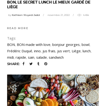
BON, LE SECRET LUNCH LE MIEUX GARDÉ DE
LIÈGE
by
Kathleen Wuyard-Jadot
novembre 21, 2022
4.45k
READ MORE
Tags:
BON
,
BON made with love
,
bonjour georges
,
bowl
,
Frédéric Duqué
,
inno
,
jus frais
,
jus vert
,
Liège
,
lunch
,
midi
,
rapide
,
sain
,
salade
,
sandwich
SHARE: