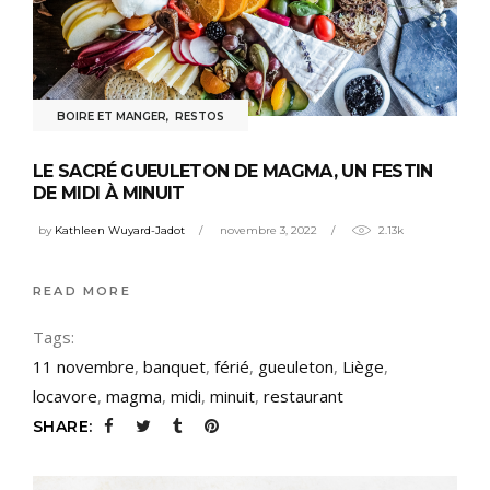
BOIRE ET MANGER
,
RESTOS
LE SACRÉ GUEULETON DE MAGMA, UN FESTIN
DE MIDI À MINUIT
by
Kathleen Wuyard-Jadot
novembre 3, 2022
2.13k
READ MORE
Tags:
11 novembre
,
banquet
,
férié
,
gueuleton
,
Liège
,
locavore
,
magma
,
midi
,
minuit
,
restaurant
SHARE: