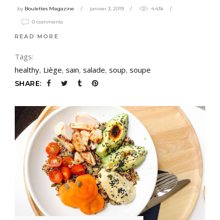
by
Boulettes Magazine
janvier 3, 2019
4.43k
0 comments
READ MORE
Tags:
healthy
,
Liège
,
sain
,
salade
,
soup
,
soupe
SHARE: