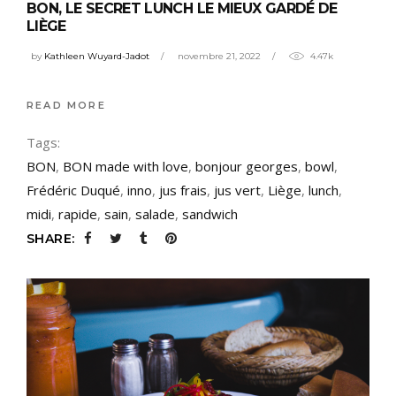
BON, LE SECRET LUNCH LE MIEUX GARDÉ DE
LIÈGE
by
Kathleen Wuyard-Jadot
novembre 21, 2022
4.47k
READ MORE
Tags:
BON
,
BON made with love
,
bonjour georges
,
bowl
,
Frédéric Duqué
,
inno
,
jus frais
,
jus vert
,
Liège
,
lunch
,
midi
,
rapide
,
sain
,
salade
,
sandwich
SHARE: