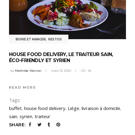
BOIRE ET MANGER
,
RESTOS
HOUSE FOOD DELIVERY, LE TRAITEUR SAIN,
ÉCO-FRIENDLY ET SYRIEN
by
Mathilde Warnier
mars 13, 2020
5k
READ MORE
Tags:
buffet
,
house food delivery
,
Liège
,
livraison à domicile
,
sain
,
syrien
,
traiteur
SHARE: