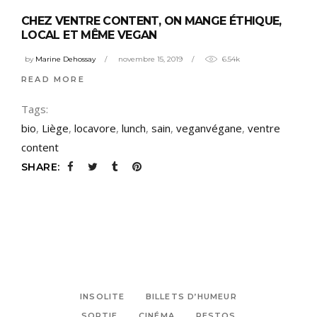
CHEZ VENTRE CONTENT, ON MANGE ÉTHIQUE,
LOCAL ET MÊME VEGAN
by
Marine Dehossay
novembre 15, 2019
6.54k
READ MORE
Tags:
bio
,
Liège
,
locavore
,
lunch
,
sain
,
veganvégane
,
ventre
content
SHARE:
INSOLITE
BILLETS D’HUMEUR
SORTIE
CINÉMA
RESTOS