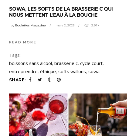
SOWA, LES SOFTS DE LA BRASSERIE C QUI
NOUS METTENT L’EAU À LA BOUCHE
by
Boulettes Magazine
mars 2, 2023
2.97k
READ MORE
Tags:
boissons sans alcool
,
brasserie c
,
cycle court
,
entreprendre
,
éthique
,
softs wallons
,
sowa
SHARE: