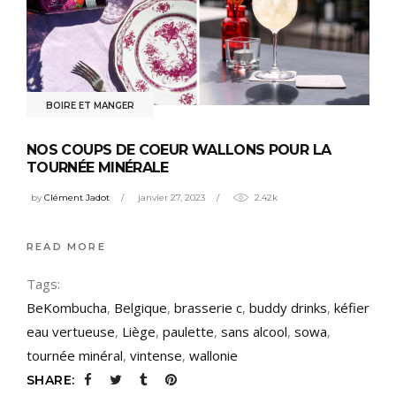
BOIRE ET MANGER
NOS COUPS DE COEUR WALLONS POUR LA
TOURNÉE MINÉRALE
by
Clément Jadot
janvier 27, 2023
2.42k
READ MORE
Tags:
BeKombucha
,
Belgique
,
brasserie c
,
buddy drinks
,
kéfier
eau vertueuse
,
Liège
,
paulette
,
sans alcool
,
sowa
,
tournée minéral
,
vintense
,
wallonie
SHARE: