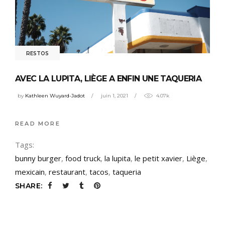
RESTOS
AVEC LA LUPITA, LIÈGE A ENFIN UNE TAQUERIA
by
Kathleen Wuyard-Jadot
juin 1, 2021
4.07k
READ MORE
Tags:
bunny burger
,
food truck
,
la lupita
,
le petit xavier
,
Liège
,
mexicain
,
restaurant
,
tacos
,
taqueria
SHARE: