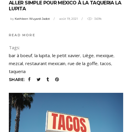
ALLER SIMPLE POUR MEXICO À LA TAQUERIA LA
LUPITA
by
Kathleen Wuyard-Jadot
août 19, 2021
3.69k
READ MORE
Tags:
bar à boeuf
,
la lupita
,
le petit xavier
,
Liège
,
mexique
,
mezcal
,
restaurant mexicain
,
rue de la goffe
,
tacos
,
taqueria
SHARE: