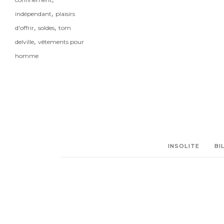
,
indépendant
plaisirs
,
,
d'offrir
soldes
tom
,
delville
vêtements pour
homme
INSOLITE
BI