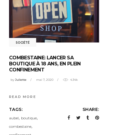
SOCIÉTÉ
COMBESTAINE: LANCER SA
BOUTIQUE À 18 ANS, EN PLEIN
CONFINEMENT
by
Juliette
mai 7, 2020
4.34k
READ MORE
TAGS:
SHARE:
,
,
aubel
boutique
,
combestaine
,
confinement