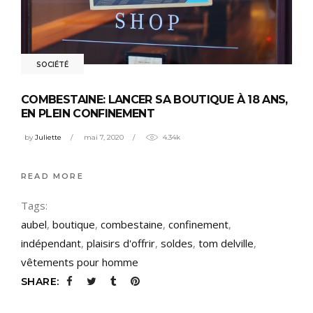
SOCIÉTÉ
COMBESTAINE: LANCER SA BOUTIQUE À 18 ANS,
EN PLEIN CONFINEMENT
by
Juliette
mai 7, 2020
4.34k
READ MORE
Tags:
aubel
,
boutique
,
combestaine
,
confinement
,
indépendant
,
plaisirs d'offrir
,
soldes
,
tom delville
,
vêtements pour homme
SHARE: