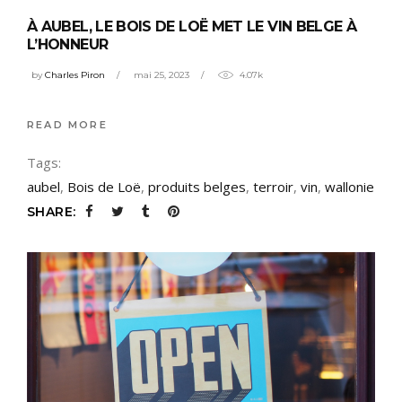
À AUBEL, LE BOIS DE LOË MET LE VIN BELGE À
L’HONNEUR
by
Charles Piron
mai 25, 2023
4.07k
READ MORE
Tags:
aubel
,
Bois de Loë
,
produits belges
,
terroir
,
vin
,
wallonie
SHARE: