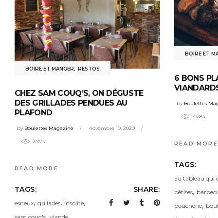
BOIRE ET M
BOIRE ET MANGER
,
RESTOS
6 BONS PL
VIANDARD
CHEZ SAM COUQ’S, ON DÉGUSTE
DES GRILLADES PENDUES AU
by
Boulettes Ma
PLAFOND
4.68k
by
Boulettes Magazine
novembre 10, 2020
3.97k
READ MORE
TAGS:
READ MORE
au tableau qui d
TAGS:
SHARE:
,
bêtises
barbec
,
,
,
esneux
grillades
insolite
,
boucherie
bou
,
sam couq's
viande