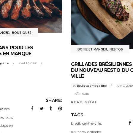
ANGER
,
BOUTIQUES
ANS POUR LES
BOIRE ET MANGER
,
RESTOS
S EN MANQUE
gazine
avril 17, 2020
GRILLADES BRÉSILIENNES
DU NOUVEAU RESTO DU 
VILLE
by
Boulettes Magazine
juin 3, 2019
6.11k
SHARE:
READ MORE
it des
TAGS:
,
,
ue
bbq
,
,
brésil
centre-ville
tique en
,
grillades
grillades