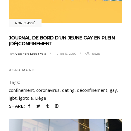
NON CLASSÉ
JOURNAL DE BORD D’UN JEUNE GAY EN PLEIN
(DÉ)CONFINEMENT
by
Alexandre Lopez Vela
juillet 13, 2020
5.92k
READ MORE
Tags:
confinement
,
coronavirus
,
dating
,
déconfinement
,
gay
,
lgbt
,
lgbtqia
,
Liège
SHARE: