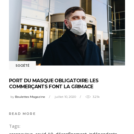
SOCIÉTÉ
PORT DU MASQUE OBLIGATOIRE: LES
COMMERÇANTS FONT LA GRIMACE
by
Boulettes Magazine
juillet 10, 2020
3.21k
READ MORE
Tags:
coronavirus
,
covid-19
,
déconfinement
,
indépendants
,