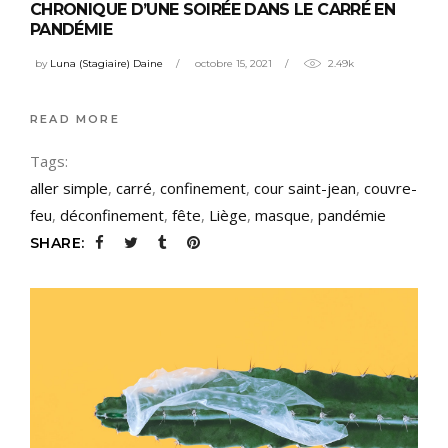
CHRONIQUE D’UNE SOIRÉE DANS LE CARRÉ EN
PANDÉMIE
by
Luna (Stagiaire) Daine
octobre 15, 2021
2.49k
READ MORE
Tags:
aller simple
,
carré
,
confinement
,
cour saint-jean
,
couvre-
feu
,
déconfinement
,
fête
,
Liège
,
masque
,
pandémie
SHARE: