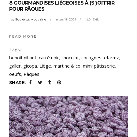
8 GOURMANDISES LIÉGEOISES À (S’)OFFRIR
POUR PÂQUES
by
Boulettes Magazine
mars 18, 2021
3.4k
READ MORE
Tags:
benoît nihant
,
carré noir
,
chocolat
,
cocognes
,
efarmz
,
galler
,
gicopa
,
Liège
,
martine & co
,
mimi pâtisserie
,
oeufs
,
Pâques
SHARE: