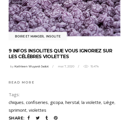
BOIRE ET MANGER
,
INSOLITE
9 INFOS INSOLITES QUE VOUS IGNORIEZ SUR
LES CÉLÈBRES VIOLETTES
by
Kathleen Wuyard-Jadot
mai 7, 2020
15.47k
READ MORE
Tags:
chiques
,
confiseries
,
gicopa
,
herstal
,
la violette
,
Liège
,
sprimont
,
violettes
SHARE: