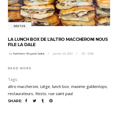
RESTOS
LA LUNCH BOX DE L’ALTRO MACCHERONI NOUS
FILE LA DALE
by
Kathleen Wuyard-Jadot
janvier 25, 2021
3.03k
READ MORE
Tags:
altro maccheroni
,
Liège
,
lunch box
,
maxime guldentops
,
restaurateurs
,
Resto
,
rue saint paul
SHARE: