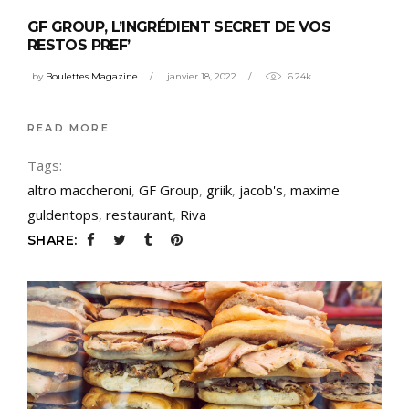
GF GROUP, L’INGRÉDIENT SECRET DE VOS
RESTOS PREF’
by
Boulettes Magazine
janvier 18, 2022
6.24k
READ MORE
Tags:
altro maccheroni
,
GF Group
,
griik
,
jacob's
,
maxime
guldentops
,
restaurant
,
Riva
SHARE: