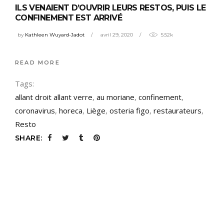
ILS VENAIENT D’OUVRIR LEURS RESTOS, PUIS LE
CONFINEMENT EST ARRIVÉ
by
Kathleen Wuyard-Jadot
avril 29, 2020
5.52k
READ MORE
Tags:
allant droit allant verre
,
au moriane
,
confinement
,
coronavirus
,
horeca
,
Liège
,
osteria figo
,
restaurateurs
,
Resto
SHARE: