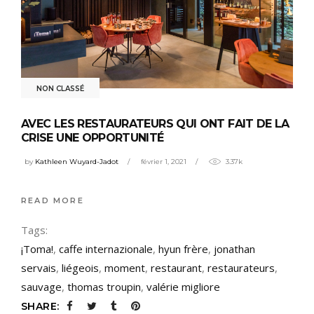
NON CLASSÉ
AVEC LES RESTAURATEURS QUI ONT FAIT DE LA
CRISE UNE OPPORTUNITÉ
by
Kathleen Wuyard-Jadot
février 1, 2021
3.37k
READ MORE
Tags:
¡Toma!
,
caffe internazionale
,
hyun frère
,
jonathan
servais
,
liégeois
,
moment
,
restaurant
,
restaurateurs
,
sauvage
,
thomas troupin
,
valérie migliore
SHARE: