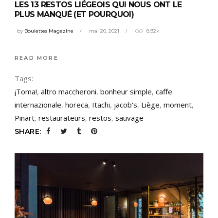
LES 13 RESTOS LIÉGEOIS QUI NOUS ONT LE
PLUS MANQUÉ (ET POURQUOI)
by
Boulettes Magazine
mai 20, 2021
8.92k
READ MORE
Tags:
¡Toma!
,
altro maccheroni
,
bonheur simple
,
caffe
internazionale
,
horeca
,
Itachi
,
jacob's
,
Liège
,
moment
,
Pinart
,
restaurateurs
,
restos
,
sauvage
SHARE: