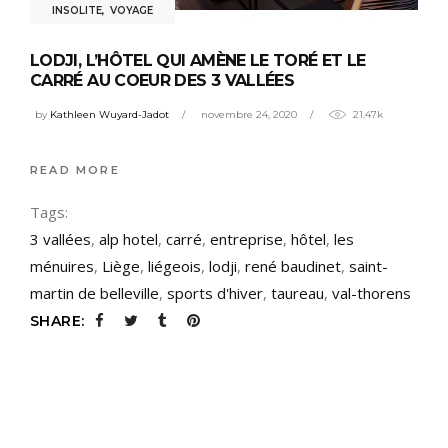
INSOLITE
,
VOYAGE
LODJI, L’HÔTEL QUI AMÈNE LE TORÉ ET LE
CARRÉ AU COEUR DES 3 VALLÉES
by
Kathleen Wuyard-Jadot
novembre 24, 2020
21.47k
READ MORE
Tags:
3 vallées
,
alp hotel
,
carré
,
entreprise
,
hôtel
,
les
ménuires
,
Liège
,
liégeois
,
lodji
,
rené baudinet
,
saint-
martin de belleville
,
sports d'hiver
,
taureau
,
val-thorens
SHARE: