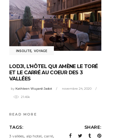
INSOLITE
,
VOYAGE
LODJI, L’HÔTEL QUI AMÈNE LE TORÉ
ET LE CARRÉ AU COEUR DES 3
VALLÉES
by
Kathleen Wuyard-Jadot
novembre 24, 2020
21.45k
READ MORE
TAGS:
SHARE:
,
,
,
3 vallées
alp hotel
carré