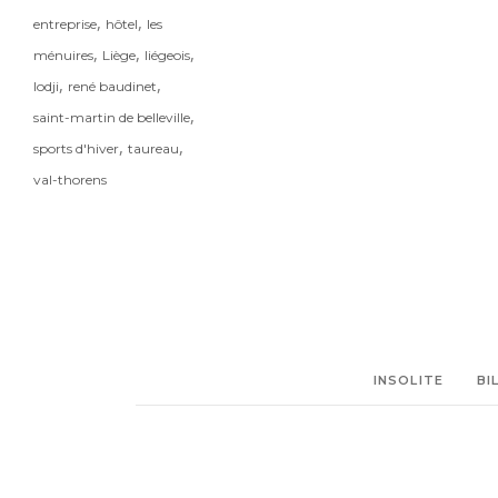
,
,
entreprise
hôtel
les
,
,
,
ménuires
Liège
liégeois
,
,
lodji
rené baudinet
,
saint-martin de belleville
,
,
sports d'hiver
taureau
val-thorens
INSOLITE
BI