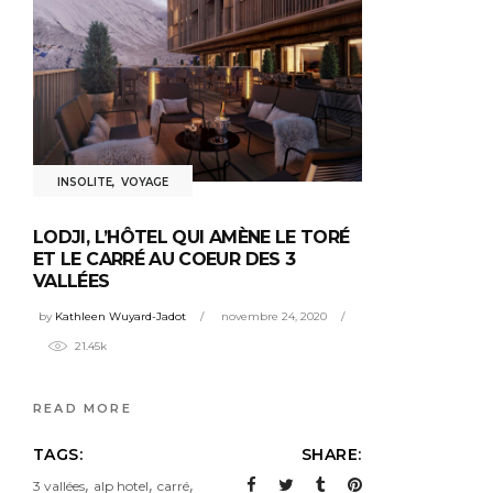
INSOLITE
,
VOYAGE
LODJI, L’HÔTEL QUI AMÈNE LE TORÉ
ET LE CARRÉ AU COEUR DES 3
VALLÉES
by
Kathleen Wuyard-Jadot
novembre 24, 2020
21.45k
READ MORE
TAGS:
SHARE:
,
,
,
3 vallées
alp hotel
carré