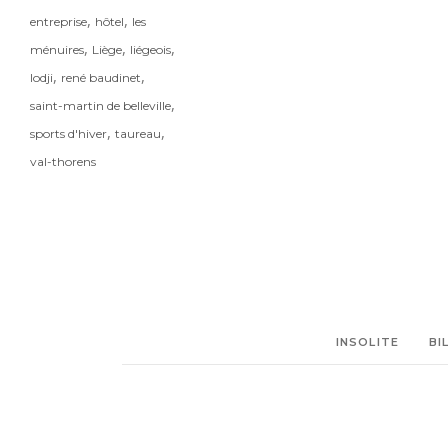
,
,
entreprise
hôtel
les
,
,
,
ménuires
Liège
liégeois
,
,
lodji
rené baudinet
,
saint-martin de belleville
,
,
sports d'hiver
taureau
val-thorens
INSOLITE
BI