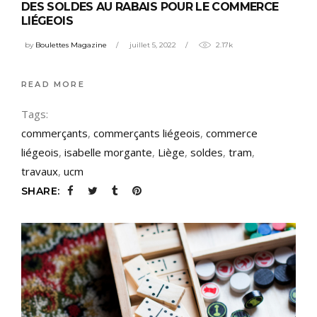
DES SOLDES AU RABAIS POUR LE COMMERCE
LIÉGEOIS
by
Boulettes Magazine
juillet 5, 2022
2.17k
READ MORE
Tags:
commerçants
,
commerçants liégeois
,
commerce
liégeois
,
isabelle morgante
,
Liège
,
soldes
,
tram
,
travaux
,
ucm
SHARE: