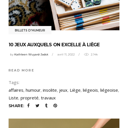
BILLETS D'HUMEUR
10 JEUX AUXQUELS ON EXCELLE À LIÈGE
by
Kathleen Wuyard-Jadot
avril 11, 2022
2.14k
READ MORE
Tags:
affaires
,
humour
,
insolite
,
jeux
,
Liège
,
liégeois
,
liégeoise
,
Liste
,
propreté
,
travaux
SHARE: