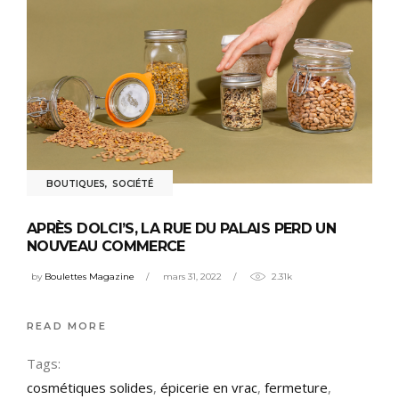
BOUTIQUES
,
SOCIÉTÉ
APRÈS DOLCI’S, LA RUE DU PALAIS PERD UN
NOUVEAU COMMERCE
by
Boulettes Magazine
mars 31, 2022
2.31k
READ MORE
Tags:
cosmétiques solides
,
épicerie en vrac
,
fermeture
,