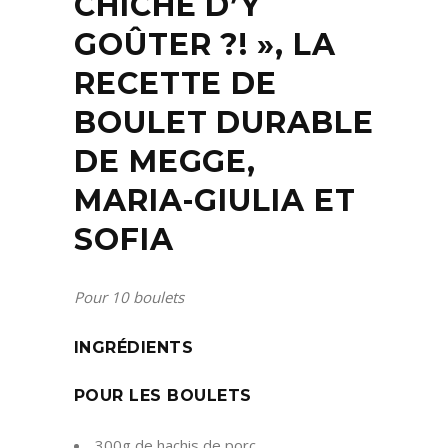
CHICHE D’Y
GOÛTER ?! », LA
RECETTE DE
BOULET DURABLE
DE
MEGGE,
MARIA-GIULIA ET
SOFIA
Pour 10 boulets
INGRÉDIENTS
POUR LES BOULETS
300g de hachis de porc