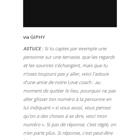
via GIPHY
ASTUCE
: Si tu captes par exemple une
personne sur une terrasse, que les regards
et les sourires s’échangent, mais que tu
n’oses toujours pas y aller, voici l’astuce
d’une amie de notre Love coach : au
moment de quitter le lieu, pourquoi ne pas
aller glisser ton numéro à la personne en
lui indiquant « si vous aussi, vous pensez
qu’on a des choses à se dire, voici mon
numéro ». Si pas de réponse, c’est réglé, on
n’en parle plus. Si réponse, c’est peut-être