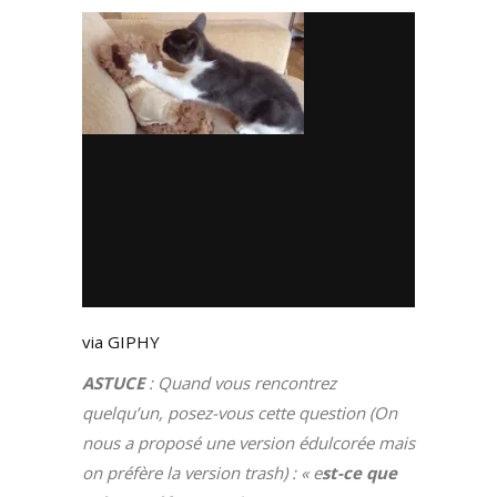
via GIPHY
ASTUCE
: Quand vous rencontrez
quelqu’un, posez-vous cette question (On
nous a proposé une version édulcorée mais
on préfère la version trash) : « e
st-ce que