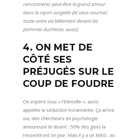
rencontrerez peut-être le grand amour
dans le rayon surgelés (et vous sourirez
toute votre vie bêtement devant les
pommes duchesse, aussi).
4. ON MET DE
CÔTÉ SES
PRÉJUGÉS SUR LE
COUP DE FOUDRE
On espère tous « l’étincelle », aussi
appelée la séduction instantanée. Ça arrive
oui, des chercheurs en psychologie
amoureuse le disent : 50% des gens la
ressentiront un jour. Mais il y a un MAIS : au