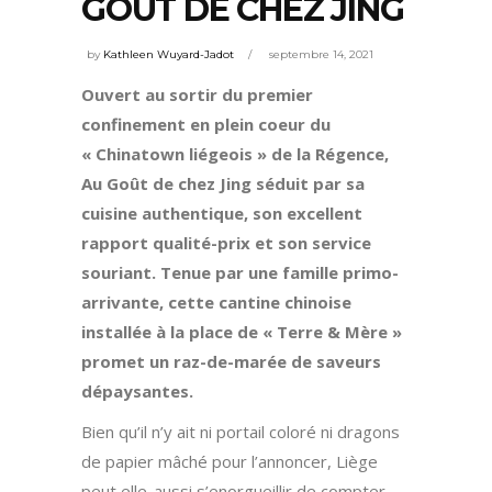
GOÛT DE CHEZ JING
by
Kathleen Wuyard-Jadot
septembre 14, 2021
Ouvert au sortir du premier
confinement en plein coeur du
« Chinatown liégeois » de la Régence,
Au Goût de chez Jing séduit par sa
cuisine authentique, son excellent
rapport qualité-prix et son service
souriant. Tenue par une famille primo-
arrivante, cette cantine chinoise
installée à la place de « Terre & Mère »
promet un raz-de-marée de saveurs
dépaysantes.
Bien qu’il n’y ait ni portail coloré ni dragons
de papier mâché pour l’annoncer, Liège
peut elle-aussi s’enorgueillir de compter