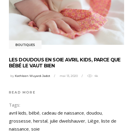
BOUTIQUES
LES DOUDOUS EN SOIE AVRIL KIDS, PARCE QUE
BÉBÉ LE VAUT BIEN
by
Kathleen Wuyard-Jadot
mai 13, 2020
4k
READ MORE
Tags:
avril kids
,
bébé
,
cadeau de naissance
,
doudou
,
grossesse
,
herstal
,
julie dwelshauver
,
Liège
,
liste de
naissance
,
soie