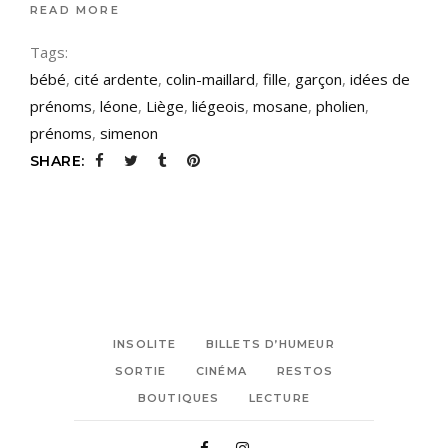
READ MORE
Tags:
bébé
,
cité ardente
,
colin-maillard
,
fille
,
garçon
,
idées de
prénoms
,
léone
,
Liège
,
liégeois
,
mosane
,
pholien
,
prénoms
,
simenon
SHARE:
INSOLITE
BILLETS D’HUMEUR
SORTIE
CINÉMA
RESTOS
BOUTIQUES
LECTURE