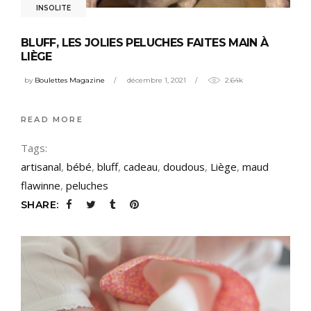
INSOLITE
BLUFF, LES JOLIES PELUCHES FAITES MAIN À
LIÈGE
by
Boulettes Magazine
décembre 1, 2021
2.64k
READ MORE
Tags:
artisanal
,
bébé
,
bluff
,
cadeau
,
doudous
,
Liège
,
maud
flawinne
,
peluches
SHARE: