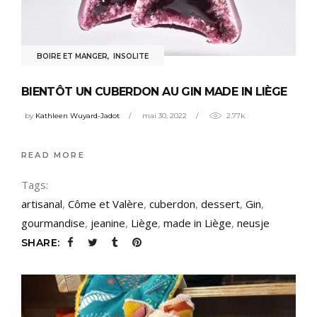
BOIRE ET MANGER
,
INSOLITE
BIENTÔT UN CUBERDON AU GIN MADE IN LIÈGE
by
Kathleen Wuyard-Jadot
mai 30, 2022
2.77k
READ MORE
Tags:
artisanal
,
Côme et Valère
,
cuberdon
,
dessert
,
Gin
,
gourmandise
,
jeanine
,
Liège
,
made in Liège
,
neusje
SHARE: