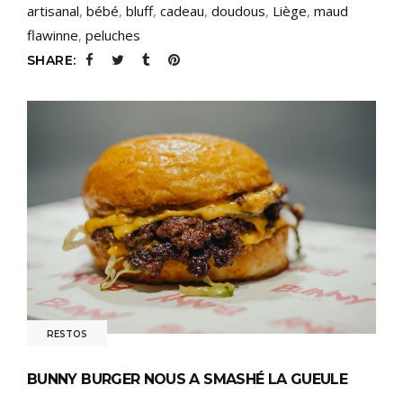
artisanal
,
bébé
,
bluff
,
cadeau
,
doudous
,
Liège
,
maud
flawinne
,
peluches
SHARE:
RESTOS
BUNNY BURGER NOUS A SMASHÉ LA GUEULE