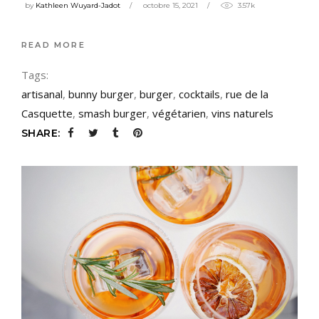
by
Kathleen Wuyard-Jadot
octobre 15, 2021
3.57k
READ MORE
Tags:
artisanal
,
bunny burger
,
burger
,
cocktails
,
rue de la
Casquette
,
smash burger
,
végétarien
,
vins naturels
SHARE: