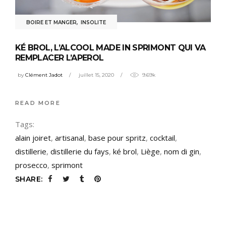
BOIRE ET MANGER
,
INSOLITE
KÉ BROL, L’ALCOOL MADE IN SPRIMONT QUI VA
REMPLACER L’APEROL
by
Clément Jadot
juillet 15, 2020
9.69k
READ MORE
Tags:
alain joiret
,
artisanal
,
base pour spritz
,
cocktail
,
distillerie
,
distillerie du fays
,
ké brol
,
Liège
,
nom di gin
,
prosecco
,
sprimont
SHARE: