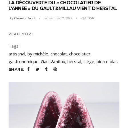
LA DÉCOUVERTE DU « CHOCOLATIER DE
L’ANNÉE » DU GAULT&MILLAU VIENT D’HERSTAL
by
Clément Jadot
septembre 19, 2022
3.51k
READ MORE
Tags:
artisanal
,
by michèle
,
chocolat
,
chocolatier
,
gastronomique
,
Gault&millau
,
herstal
,
Liège
,
pierre plas
SHARE: