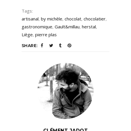
Tags:
artisanal
,
by michèle
,
chocolat
,
chocolatier
,
gastronomique
,
Gault&millau
,
herstal
,
Liège
,
pierre plas
SHARE:
CLÉMENT JADOT