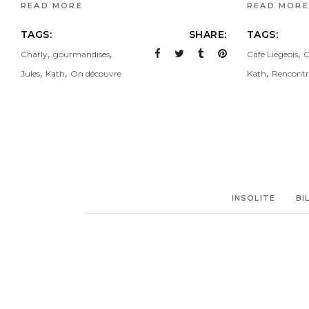
READ MORE
READ MORE
TAGS:
SHARE:
TAGS:
,
,
,
Charly
gourmandises
Café Liégeois
C
,
,
,
Jules
Kath
On découvre
Kath
Rencontr
INSOLITE
BI