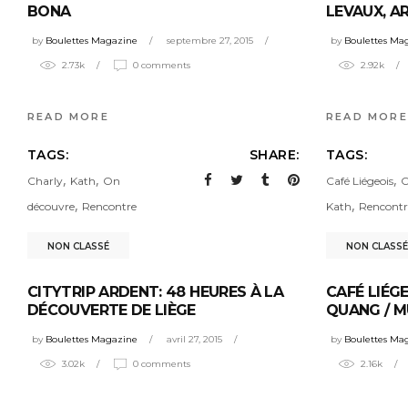
BONA
LEVAUX, A
by
Boulettes Magazine
septembre 27, 2015
by
Boulettes Ma
2.73k
0 comments
2.92k
READ MORE
READ MORE
TAGS:
SHARE:
TAGS:
,
,
,
Charly
Kath
On
Café Liégeois
C
,
,
découvre
Rencontre
Kath
Rencontr
NON CLASSÉ
NON CLASSÉ
CITYTRIP ARDENT: 48 HEURES À LA
CAFÉ LIÉGE
DÉCOUVERTE DE LIÈGE
QUANG / M
by
Boulettes Magazine
avril 27, 2015
by
Boulettes Ma
3.02k
0 comments
2.16k