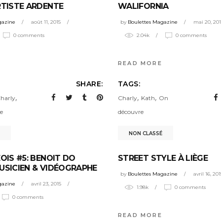
RTISTE ARDENTE
WALIFORNIA
gazine
août 11, 2015
by
Boulettes Magazine
mai 20, 201
0 comments
2.04k
0 comments
READ MORE
SHARE:
TAGS:
,
,
,
harly
Charly
Kath
On
e
découvre
NON CLASSÉ
OIS #5: BENOIT DO
STREET STYLE À LIÈGE
USICIEN & VIDÉOGRAPHE
by
Boulettes Magazine
avril 16, 201
gazine
avril 23, 2015
1.98k
0 comments
0 comments
READ MORE