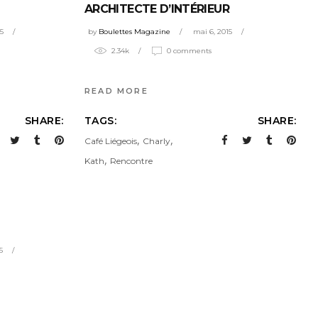
ARCHITECTE D’INTÉRIEUR
5
by
Boulettes Magazine
mai 6, 2015
2.34k
0 comments
READ MORE
SHARE:
TAGS:
SHARE:
,
,
Café Liégeois
Charly
,
Kath
Rencontre
5