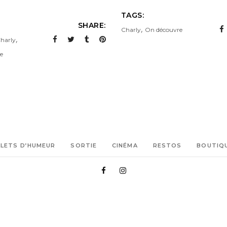
TAGS:
SHARE:
,
Charly
On découvre
,
harly
e
LLETS D’HUMEUR
SORTIE
CINÉMA
RESTOS
BOUTIQ