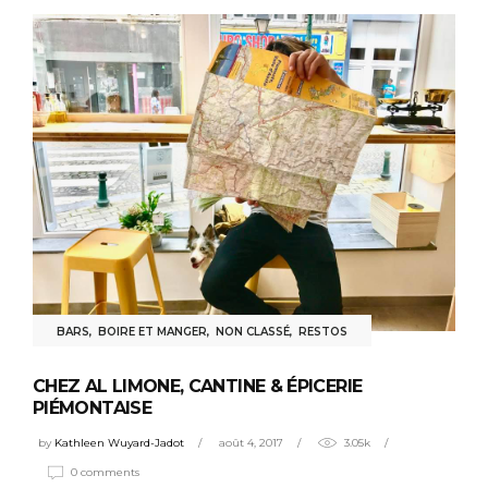
BARS
,
BOIRE ET MANGER
,
NON CLASSÉ
,
RESTOS
CHEZ AL LIMONE, CANTINE & ÉPICERIE
PIÉMONTAISE
by
Kathleen Wuyard-Jadot
août 4, 2017
3.05k
0 comments