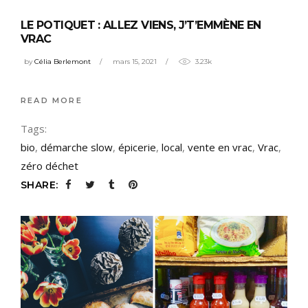
LE POTIQUET : ALLEZ VIENS, J’T’EMMÈNE EN
VRAC
by
Célia Berlemont
mars 15, 2021
3.23k
READ MORE
Tags:
bio
,
démarche slow
,
épicerie
,
local
,
vente en vrac
,
Vrac
,
zéro déchet
SHARE: