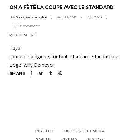
ON A FÊTÉ LA COUPE AVEC LE STANDARD
by
Boulettes Magazine
avril 24, 2018
2.03k
0 comments
READ MORE
Tags:
coupe de belgique
,
football
,
standard
,
standard de
Liège
,
willy Demeyer
SHARE:
INSOLITE
BILLETS D’HUMEUR
SORTIE
CINÉMA
RESTOS