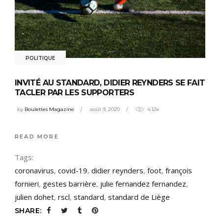
POLITIQUE
INVITÉ AU STANDARD, DIDIER REYNDERS SE FAIT
TACLER PAR LES SUPPORTERS
by
Boulettes Magazine
août 9, 2020
4.12k
READ MORE
Tags:
coronavirus
,
covid-19
,
didier reynders
,
foot
,
françois
fornieri
,
gestes barrière
,
julie fernandez fernandez
,
julien dohet
,
rscl
,
standard
,
standard de Liège
SHARE: