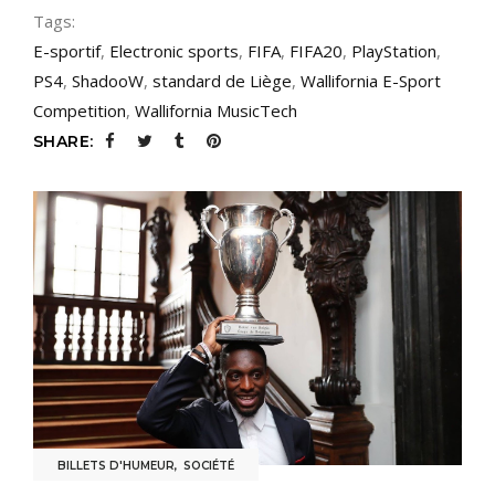
Tags:
E-sportif
,
Electronic sports
,
FIFA
,
FIFA20
,
PlayStation
,
PS4
,
ShadooW
,
standard de Liège
,
Wallifornia E-Sport
Competition
,
Wallifornia MusicTech
SHARE:
BILLETS D'HUMEUR
,
SOCIÉTÉ