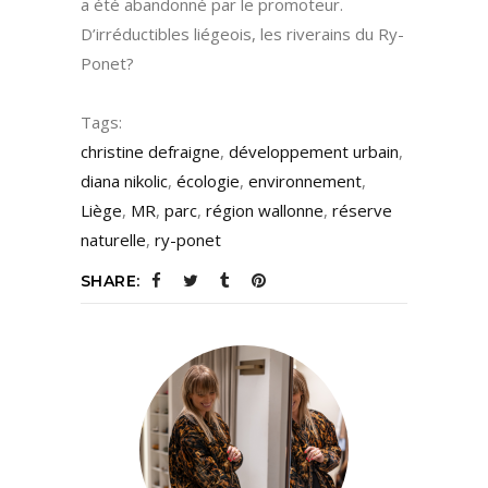
a été abandonné par le promoteur.
D’irréductibles liégeois, les riverains du Ry-
Ponet?
Tags:
christine defraigne
,
développement urbain
,
diana nikolic
,
écologie
,
environnement
,
Liège
,
MR
,
parc
,
région wallonne
,
réserve
naturelle
,
ry-ponet
SHARE: