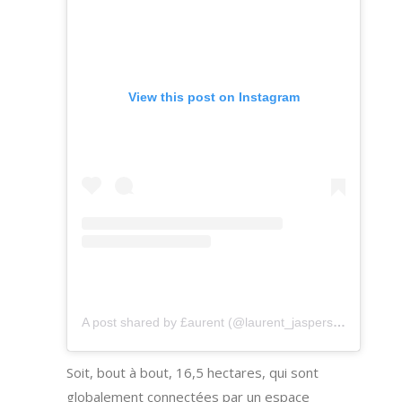
View this post on Instagram
A post shared by £aurent (@laurent_jaspers)
on
Jun 6,
Soit, bout à bout, 16,5 hectares, qui sont
globalement connectées par un espace