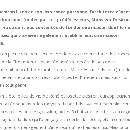
esiron Lizen et son inspirante patronne, l’architecte d’inté
 la boutique fondée par ses prédécesseurs, Monsieur Desiron
i ne se sont pas contentés de fonder une maison dont le n
 mais qui y avaient également établi la leur, une maison
ue.
 pleine ville, véritable havre de paix au coeur d’une des zones
é de la Cité ardente. Inhabitée après le décès de ses deux
t, soit un « état déplorable », dixit Marie-Astrid Pelsser. Qui a d
e vitrine pour son travail d’architecte d’intérieur, mais aussi, un 
en tout genre.
n a été le lieu de vie de René et Josette Désiron, qui appréciaien
e à l’époque avec les moyens du bord, ils avaient néanmoins réu
olies pièces de design italien, où les 5 chats de Josette Lizen rég
signée du duo, qui l’a engagée au sortir de l’école, elle a contrib
ign et d’aménagement d’intérieur qu’il est aujourd’hui. Mais pour