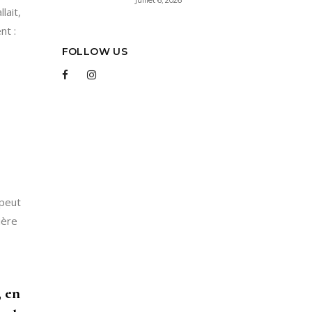
lait,
nt :
FOLLOW US
 peut
ière
, en