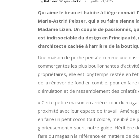
by
Kathleen Wuyard-Jadot
juillet 21, 2025
Qui aime le beau et habite à Liège connaît D
Marie-Astrid Pelsser, qui a su faire sienne
Madame Lizen. Un couple de passionnés, qu
est indissociable du design en Principauté,
d’architecte cachée à l’arrière de la boutiq
Une maison de poche pensée comme une oasis en
commerçantes les plus bouillonnantes d’activit
propriétaires, elle est longtemps restée en l’éta
de la rénover de fond en comble, pour en faire un
d’émulation et de rassemblement des créatifs 
«
Cette petite maison en arrière-cour du magasi
proximité avec leur espace de travail. Aménagé
en faire un petit cocon tout coloré, meublé de j
glorieusement » sourit notre guide. Héritière dé
faire du magasin la référence en matière de des