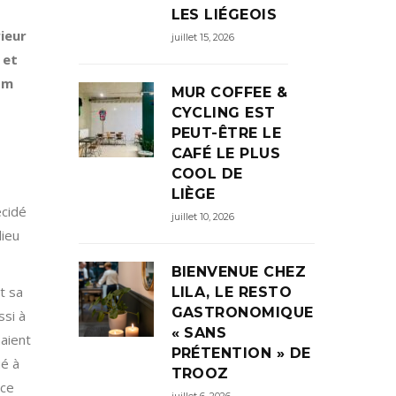
LES LIÉGEOIS
rieur
juillet 15, 2026
 et
om
MUR COFFEE &
CYCLING EST
PEUT-ÊTRE LE
CAFÉ LE PLUS
COOL DE
LIÈGE
écidé
juillet 10, 2026
lieu
BIENVENUE CHEZ
t sa
LILA, LE RESTO
GASTRONOMIQUE
ssi à
« SANS
naient
PRÉTENTION » DE
ué à
TROOZ
 ce
juillet 6, 2026