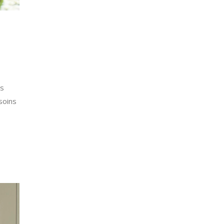
ès
soins