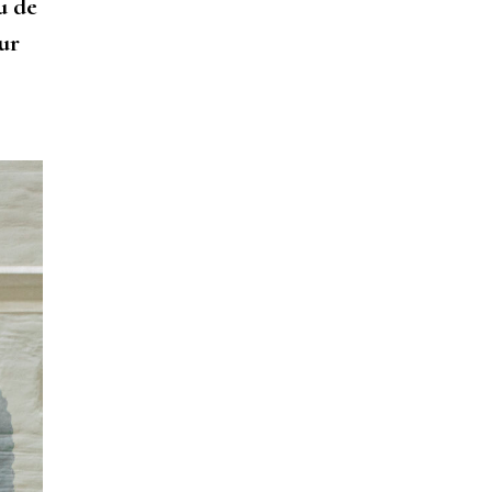
u de
œur