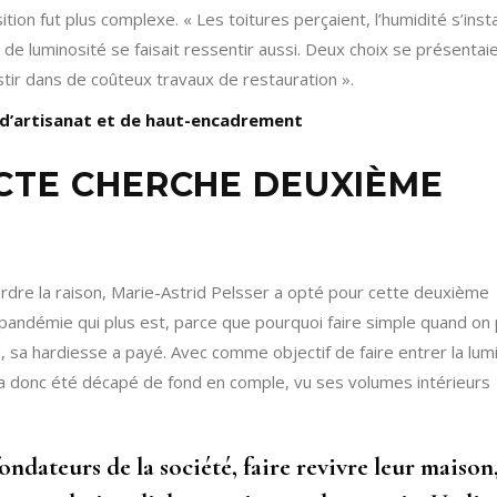
ition fut plus complexe. « L
es toitures perçaient, l’humidité s’instal
de luminosité se faisait ressentir aussi. Deux choix se présentaie
vestir dans de coûteux travaux de restauration ».
 d’artisanat et de haut-encadrement
CTE CHERCHE DEUXIÈME
erdre la raison, Marie-Astrid Pelsser a opté pour cette deuxième
 pandémie qui plus est, parce que pourquoi faire simple quand on
d, sa hardiesse a payé. Avec comme objectif de
faire entrer la lum
 il a donc été décapé de fond en comple, vu ses volumes intérieurs
ndateurs de la société, faire revivre leur maison