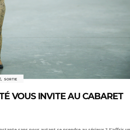
É
,
SORTIE
TÉ VOUS INVITE AU CABARET
ortante sans pour autant se prendre au sérieux ? S’offrir u