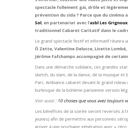
spectacle follement gai, drôle et légèreme
prévention du sida ? Parce que du cinéma au
Sol
, en partenariat avec l’
asbl Les Grignoux
traditionnel Cabaret Caritatif dans le cadr
Le grand spectacle festif et informatif réunira 
Ô Zette, Valentine Delucce, Lisette Lombé, 
Jérôme Fafchamps accompagné de certains 
Dans une démarche solidaire, ces grandes stars
sketch, du slam, de la danse, de la musique et 
Parc. Ambiance cabaret devant le grand rideau 
burlesque de la bohème parisienne version liég
Voir aussi :
10 choses que vous avez toujours vo
Les bénéfices de la soirée seront reversés à l’A
jeunes) afin de permettre aux personnes séropo
arriver à une prochaine génération avec « zéro