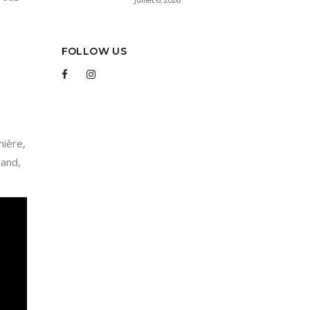
FOLLOW US
nière,
land,