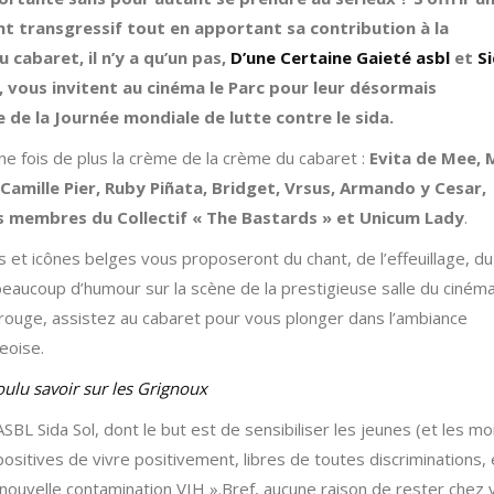
nt transgressif tout en apportant sa contribution à la
 cabaret, il n’y a qu’un pas,
D’une Certaine Gaieté asbl
et
S
, vous invitent au cinéma le Parc pour leur désormais
e de la Journée mondiale de lutte contre le sida.
une fois de plus la crème de la crème du cabaret :
Evita de Mee, 
Camille Pier, Ruby Piñata, Bridget, Vrsus, Armando y Cesar,
membres du Collectif « The Bastards » et Unicum Lady
.
 et icônes belges vous proposeront du chant, de l’effeuillage, du
beaucoup d’humour sur la scène de la prestigieuse salle du ciném
rouge, assistez au cabaret pour vous plonger dans l’ambiance
eoise.
ulu savoir sur les Grignoux
SBL Sida Sol, dont le but est de sensibiliser les jeunes (et les mo
sitives de vivre positivement, libres de toutes discriminations, 
 nouvelle contamination VIH ».Bref, aucune raison de rester chez