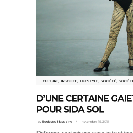
CULTURE
,
INSOLITE
,
LIFESTYLE
,
SOCIÉTÉ
,
SOCIÉT
D’UNE CERTAINE GAIE
POUR SIDA SOL
by
Boulettes Magazine
novembre 16, 2019
S’informer, soutenir une cause juste et imp