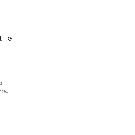
s,
te...