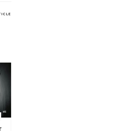
TICLE
T