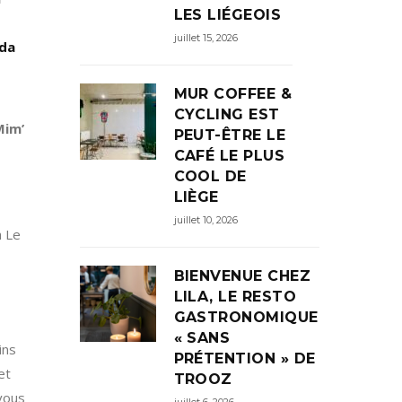
LES LIÉGEOIS
juillet 15, 2026
ida
MUR COFFEE &
CYCLING EST
Mim’
PEUT-ÊTRE LE
CAFÉ LE PLUS
COOL DE
LIÈGE
juillet 10, 2026
a Le
BIENVENUE CHEZ
LILA, LE RESTO
GASTRONOMIQUE
« SANS
ins
PRÉTENTION » DE
et
TROOZ
 vous
juillet 6, 2026