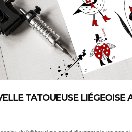
ELLE TATOUEUSE LIÉGEOISE 
Moomins, du folklore slave auquel elle emprunte son nom et