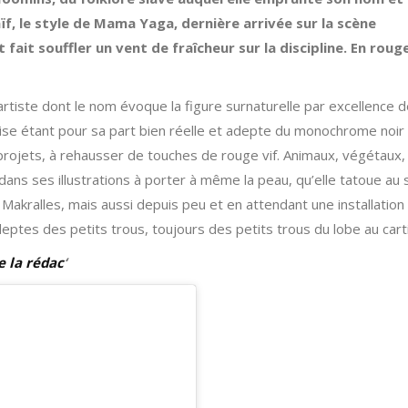
ïf, le style de Mama Yaga, dernière arrivée sur la scène
 fait souffler un vent de fraîcheur sur la discipline. En roug
l’artiste dont le nom évoque la figure surnaturelle par excellence 
ise étant pour sa part bien réelle et adepte du monochrome noir
es projets, à rehausser de touches de rouge vif. Animaux, végétaux,
ans ses illustrations à porter à même la peau, qu’elle tatoue au 
kralles, mais aussi depuis peu et en attendant une installation 
ptes des petits trous, toujours des petits trous du lobe au carti
e la rédac
‘