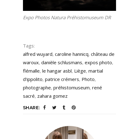
Expo Photos Natura Préhistomuseum DR
Tags:
alfred wuyard
,
caroline hannicq
,
château de
waroux
,
danièle schlusmans
,
expos photo
,
flémalle
,
le hangar asbl
,
Liège
,
martial
d'ippolito
,
patrice crémers
,
Photo
,
photographe
,
préhistomuseum
,
rené
sacré
,
zahara gomez
SHARE: