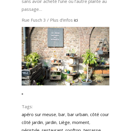
sans avoir acheté l’une ou l’autre plante au
passage…
Rue Fusch 3 / Plus d’infos
ici
Tags:
apéro sur meuse
,
bar
,
bar urbain
,
côté cour
côté jardin
,
jardin
,
Liège
,
moment
,
péristyle
,
restaurant
,
rooftop
,
terrasse